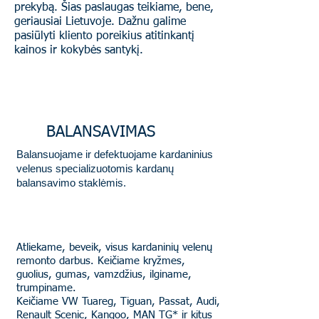
prekybą. Šias paslaugas teikiame, bene,
geriausiai Lietuvoje. Dažnu galime
pasiūlyti kliento poreikius atitinkantį
kainos ir kokybės santykį.
Susisiekite su mumis
BALANSAVIMAS
Balansuojame ir defektuojame kardaninius
velenus specializuotomis kardanų
balansavimo staklėmis.
REMONTAS
Atliekame, beveik, visus kardaninių velenų
remonto darbus. Keičiame kryžmes,
guolius, gumas, vamzdžius, ilginame,
trumpiname.
Keičiame VW Tuareg, Tiguan, Passat, Audi,
Renault Scenic, Kangoo, MAN TG* ir kitus